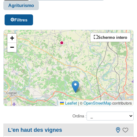
Agriturismo
Filtres
+
Schermo intero
−
Leaflet
OpenStreetMap
|
©
contributors
Ordina :
L'en haut des vignes