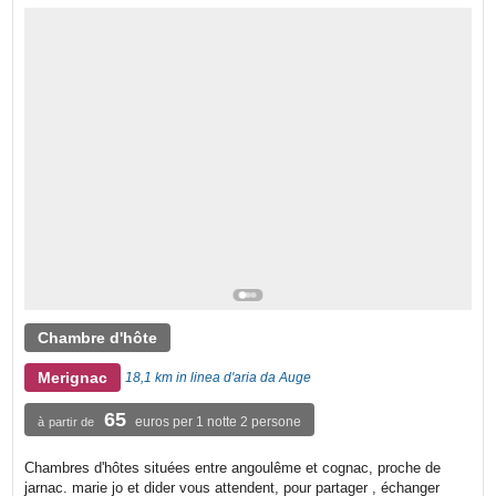
Chambre d'hôte
Merignac
18,1 km in linea d'aria da Auge
65
euros per 1 notte 2 persone
à partir de
Chambres d'hôtes situées entre angoulême et cognac, proche de
jarnac. marie jo et dider vous attendent, pour partager , échanger