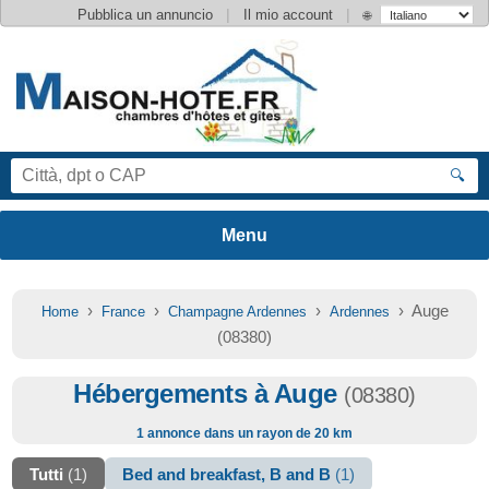
|
|
Pubblica un annuncio
Il mio account
🌐
🔍
›
›
›
› Auge
Home
France
Champagne Ardennes
Ardennes
(08380)
Hébergements à Auge
(08380)
1 annonce dans un rayon de 20 km
Tutti
(1)
Bed and breakfast, B and B
(1)