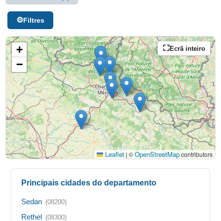
Filtres
+
Ecrã inteiro
−
Leaflet
OpenStreetMap
|
©
contributors
Principais cidades do departamento
Sedan
(08200)
Rethel
(08300)