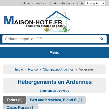
|
|
Publicar um anúncio
A minha conta
🌐
🔍
›
›
› Ardennes
Início
France
Champagne Ardennes
Hébergements en Ardennes
9 annonces trouvées
Todos
(9)
Bed and breakfast, B and B
(7)
Casas Rurais
(1)