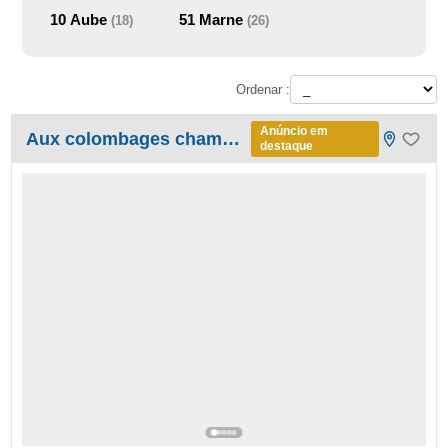
10
Aube
51
Marne
(18)
(26)
Ordenar :
Anúncio em
Aux colombages champenois
destaque