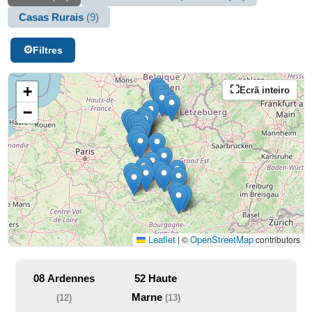
Casas Rurais
(9)
Filtres
+
Ecrã inteiro
−
Leaflet
OpenStreetMap
|
©
contributors
08
Ardennes
52
Haute
Marne
(12)
(13)