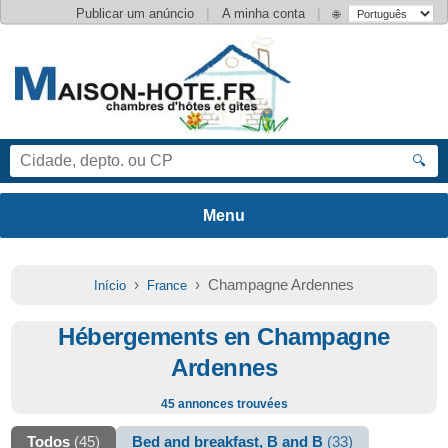
|
|
Publicar um anúncio
A minha conta
🌐
🔍
›
› Champagne Ardennes
Início
France
Hébergements en Champagne
Ardennes
45 annonces trouvées
Todos
(45)
Bed and breakfast, B and B
(33)