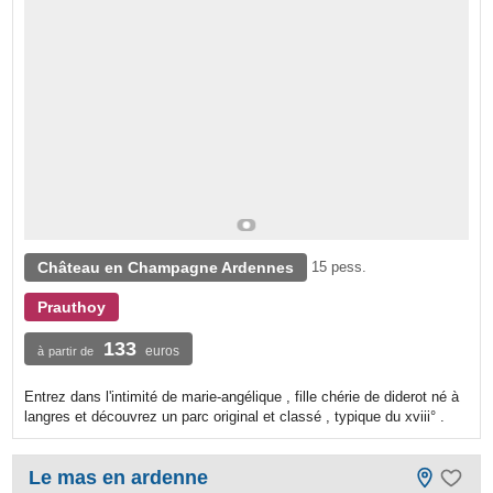
Château en Champagne Ardennes
15 pess.
Prauthoy
133
euros
à partir de
Entrez dans l'intimité de marie-angélique , fille chérie de diderot né à
langres et découvrez un parc original et classé , typique du xviii° .
Le mas en ardenne