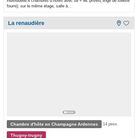
individuelle,4 chambres d’hôtes avec se + wc privés( linge de toilette
fourni); sur le même étage, salle à...
La renaudière
Chambre d'hôte en Champagne Ardennes
14 pess.
Thugny-trugny