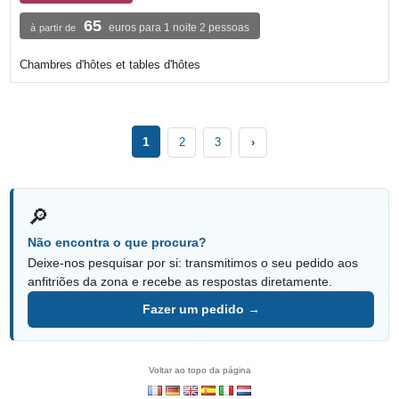
65
euros para 1 noite 2 pessoas
à partir de
Chambres d'hôtes et tables d'hôtes
1
2
3
›
🔎
Não encontra o que procura?
Deixe-nos pesquisar por si: transmitimos o seu pedido aos
anfitriões da zona e recebe as respostas diretamente.
Fazer um pedido →
Voltar ao topo da página