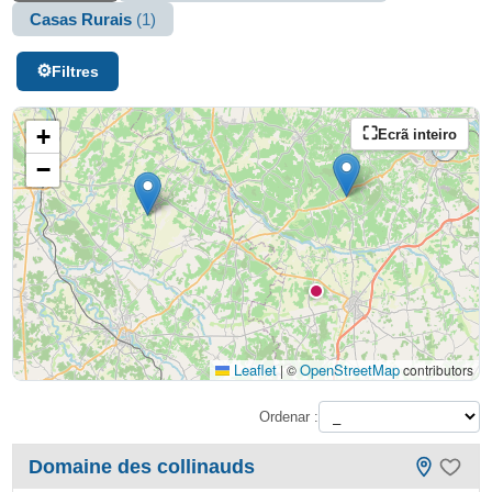
Casas Rurais
(1)
Filtres
+
Ecrã inteiro
−
Leaflet
OpenStreetMap
|
©
contributors
Ordenar :
Domaine des collinauds