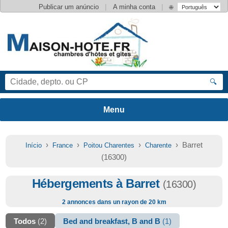
|
|
Publicar um anúncio
A minha conta
🌐
🔍
›
›
›
› Barret
Início
France
Poitou Charentes
Charente
(16300)
Hébergements à Barret
(16300)
2 annonces dans un rayon de 20 km
Todos
(2)
Bed and breakfast, B and B
(1)