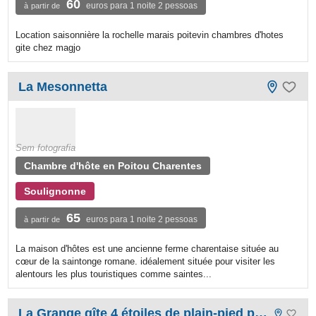
60
euros para 1 noite 2 pessoas
à partir de
Location saisonnière la rochelle marais poitevin chambres d'hotes
gite chez magjo
La Mesonnetta
Sem fotografia
Chambre d'hôte en Poitou Charentes
Soulignonne
65
euros para 1 noite 2 pessoas
à partir de
La maison d'hôtes est une ancienne ferme charentaise située au
cœur de la saintonge romane. idéalement située pour visiter les
alentours les plus touristiques comme saintes...
La Grange gîte 4 étoiles de plain-pied pour 8 personnes