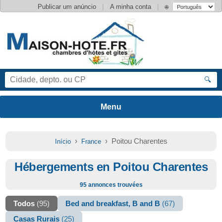
|
|
Publicar um anúncio
A minha conta
🌐
🔍
›
› Poitou Charentes
Início
France
Hébergements en Poitou Charentes
95 annonces trouvées
Todos
(95)
Bed and breakfast, B and B
(67)
Casas Rurais
(25)