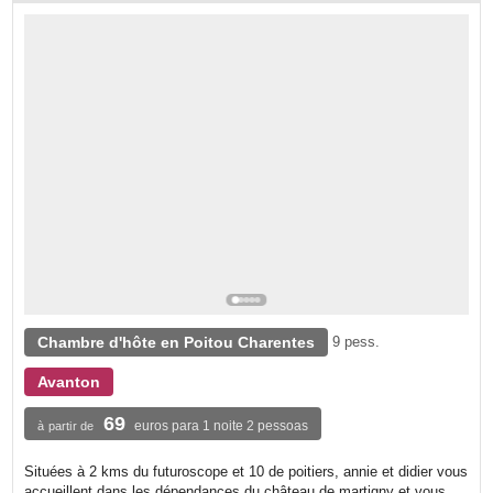
Chambre d'hôte en Poitou Charentes
9 pess.
Avanton
69
euros para 1 noite 2 pessoas
à partir de
Situées à 2 kms du futuroscope et 10 de poitiers, annie et didier vous
accueillent dans les dépendances du château de martigny et vous