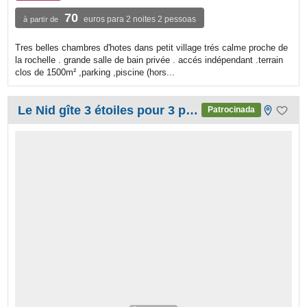
70
euros para 2 noites 2 pessoas
à partir de
Tres belles chambres d'hotes dans petit village trés calme proche de
la rochelle . grande salle de bain privée . accés indépendant .terrain
clos de 1500m² ,parking ,piscine (hors...
Le Nid gîte 3 étoiles pour 3 personnes
Patrocinada