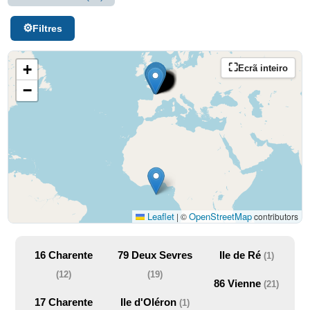
Filtres
+
Ecrã inteiro
−
Leaflet
OpenStreetMap
|
©
contributors
16
Charente
79
Deux Sevres
Ile de Ré
(1)
(12)
(19)
86
Vienne
(21)
17
Charente
Ile d'Oléron
(1)