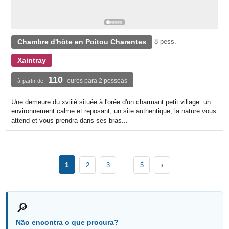
Chambre d'hôte en Poitou Charentes
8 pess.
Xaintray
110
euros para 2 pessoas
à partir de
Une demeure du xviiiè située à l'orée d'un charmant petit village. un
environnement calme et reposant, un site authentique, la nature vous
attend et vous prendra dans ses bras...
1
…
2
3
5
›
🔎
Não encontra o que procura?