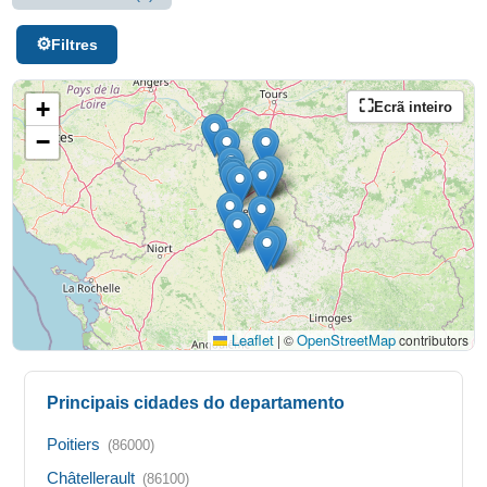
Filtres
+
Ecrã inteiro
−
Leaflet
OpenStreetMap
|
©
contributors
Principais cidades do departamento
Poitiers
(86000)
Châtellerault
(86100)