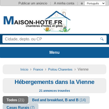
|
|
Publicar um anúncio
A minha conta
🌐
🔍
›
›
› Vienne
Início
France
Poitou Charentes
Hébergements dans la Vienne
21 annonces trouvées
Todos
(21)
Bed and breakfast, B and B
(14)
Casas Rurais
(7)