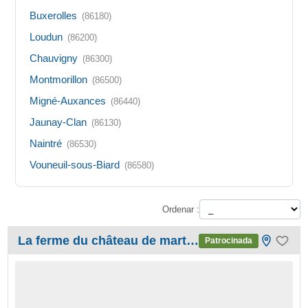
Buxerolles
(86180)
Loudun
(86200)
Chauvigny
(86300)
Montmorillon
(86500)
Migné-Auxances
(86440)
Jaunay-Clan
(86130)
Naintré
(86530)
Vouneuil-sous-Biard
(86580)
Ordenar :
La ferme du château de martigny
Patrocinada