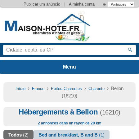
|
|
Publicar um anúncio
A minha conta
🌐
🔍
›
›
›
› Bellon
Início
France
Poitou Charentes
Charente
(16210)
Hébergements à Bellon
(16210)
2 annonces dans un rayon de 20 km
Todos
(2)
Bed and breakfast, B and B
(1)