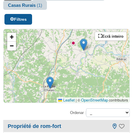
Casas Rurais
(1)
Filtres
+
Ecrã inteiro
−
Leaflet
OpenStreetMap
|
©
contributors
Ordenar :
Propriété de rom-fort