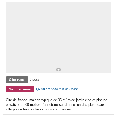
Gîte rural
6 pess.
Saint romain
4,6 km em linha reta de Bellon
Gite de france. maison typique de 95 m² avec jardin clos et piscine
privative. a 500 mètres d'aubeterre sur dronne, un des plus beaux
villages de france classé. tous commerces...