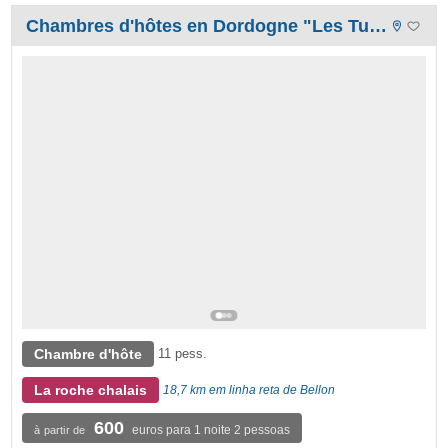
Chambres d'hôtes en Dordogne "Les Tuileries de Chanteloup"
Chambre d'hôte
11 pess.
La roche chalais
18,7 km em linha reta de Bellon
600
euros para 1 noite 2 pessoas
à partir de