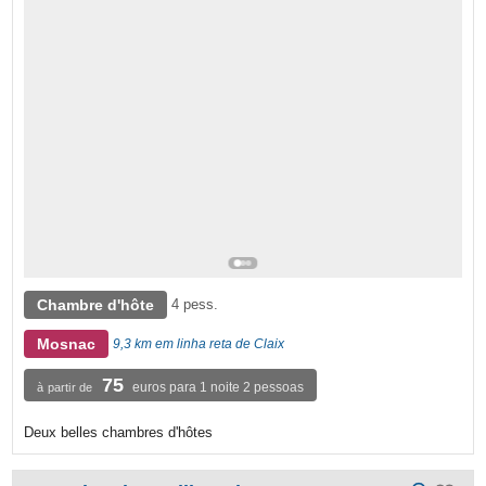
Chambre d'hôte
4 pess.
Mosnac
9,3 km em linha reta de Claix
75
euros para 1 noite 2 pessoas
à partir de
Deux belles chambres d'hôtes