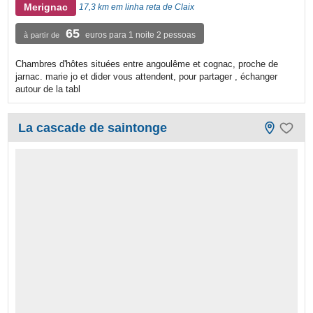
Merignac
17,3 km em linha reta de Claix
65
euros para 1 noite 2 pessoas
à partir de
Chambres d'hôtes situées entre angoulême et cognac, proche de
jarnac. marie jo et dider vous attendent, pour partager , échanger
autour de la tabl
La cascade de saintonge