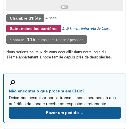
Chambre d'hôte
4 pess.
Saint même les carrières
17,9 km em linha reta de Claix
115
euros para 1 noite 2 pessoas
à partir de
Nous serions heureux de vous accueillir dans notre logis du
17ème,appartenant à notre famille depuis près de deux siècles.
🔎
Não encontra o que procura em Claix?
Deixe-nos pesquisar por si: transmitimos o seu pedido aos
anfitriões da zona e recebe as respostas diretamente.
Fazer um pedido →