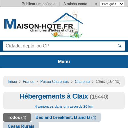
|
|
Publicar um anúncio
A minha conta
🌐
🔍
›
›
›
› Claix (16440)
Início
France
Poitou Charentes
Charente
Hébergements à Claix
(16440)
4 annonces dans un rayon de 20 km
Todos
(4)
Bed and breakfast, B and B
(4)
Casas Rurais