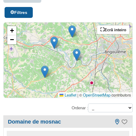
Filtres
+
Ecrã inteiro
−
Leaflet
OpenStreetMap
|
©
contributors
Ordenar :
Domaine de mosnac