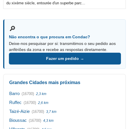
du xixème siècle, entourée d'un superbe parc...
🔎
Não encontra o que procura em Condac?
Deixe-nos pesquisar por si: transmitimos o seu pedido aos
anfitriões da zona e recebe as respostas diretamente.
Fazer um pedido →
Grandes Cidades mais próximas
Barro
(16700)
2,3 km
Ruffec
(16700)
2,6 km
Taizé-Aizie
(16700)
3,7 km
Bioussac
(16700)
4,3 km