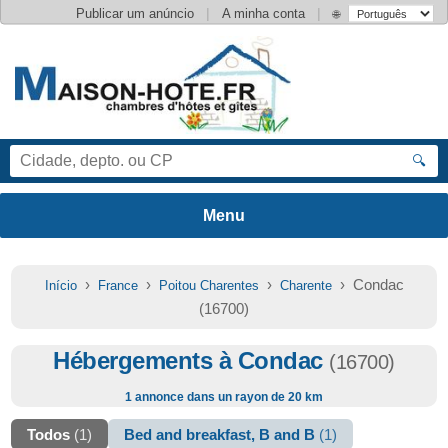
|
|
Publicar um anúncio
A minha conta
🌐
🔍
›
›
›
› Condac
Início
France
Poitou Charentes
Charente
(16700)
Hébergements à Condac
(16700)
1 annonce dans un rayon de 20 km
Todos
(1)
Bed and breakfast, B and B
(1)