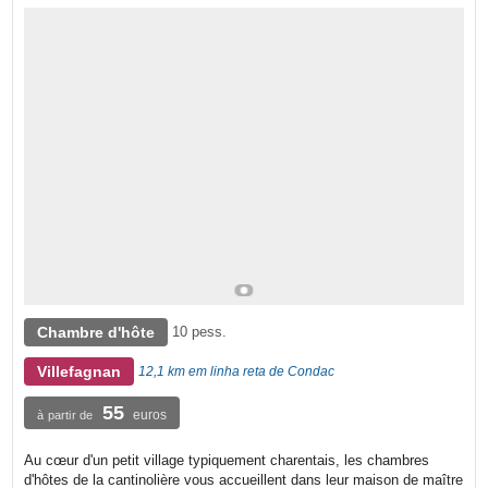
Chambre d'hôte
10 pess.
Villefagnan
12,1 km em linha reta de Condac
55
euros
à partir de
Au cœur d'un petit village typiquement charentais, les chambres
d'hôtes de la cantinolière vous accueillent dans leur maison de maître