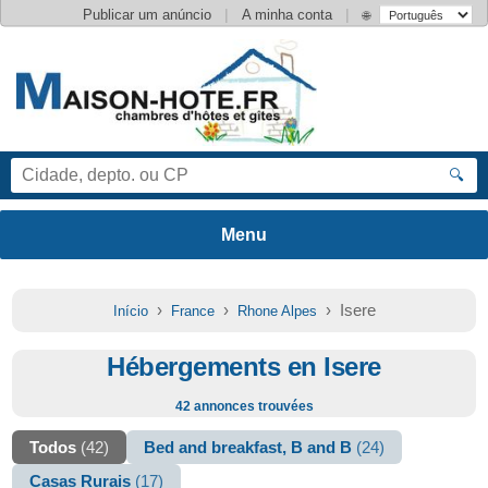
|
|
Publicar um anúncio
A minha conta
🌐
🔍
›
›
› Isere
Início
France
Rhone Alpes
Hébergements en Isere
42 annonces trouvées
Todos
(42)
Bed and breakfast, B and B
(24)
Casas Rurais
(17)