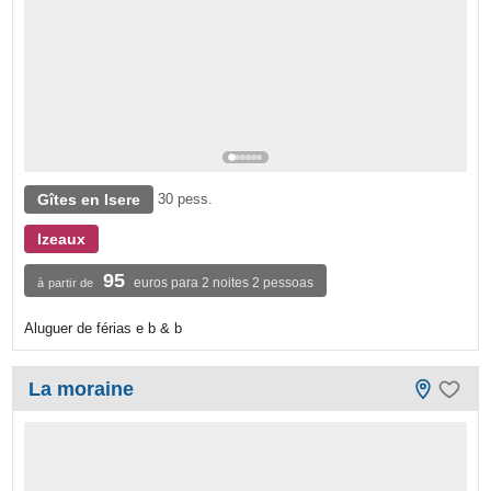
Gîtes en Isere
30 pess.
Izeaux
95
euros para 2 noites 2 pessoas
à partir de
Aluguer de férias e b & b
La moraine