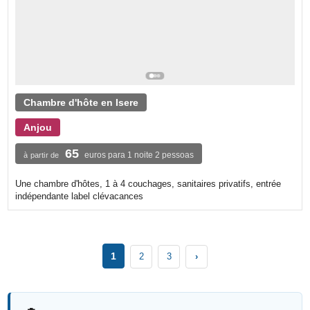
Chambre d'hôte en Isere
Anjou
65
euros para 1 noite 2 pessoas
à partir de
Une chambre d'hôtes, 1 à 4 couchages, sanitaires privatifs, entrée
indépendante label clévacances
1
2
3
›