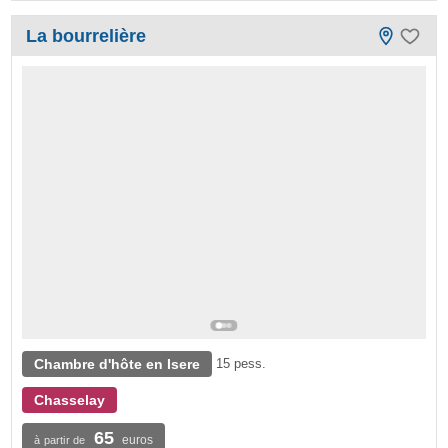
La bourrelière
Chambre d'hôte en Isere
15 pess.
Chasselay
65
euros
à partir de