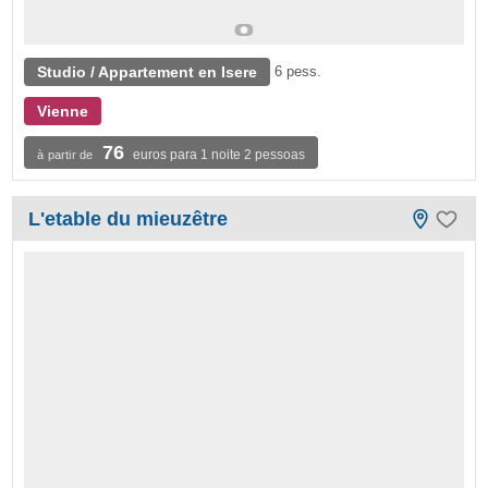
Studio / Appartement en Isere
6 pess.
Vienne
76
euros para 1 noite 2 pessoas
à partir de
L'etable du mieuzêtre