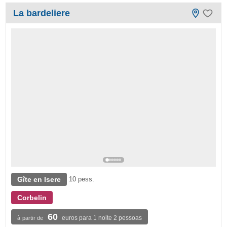
La bardeliere
Gîte en Isere
10 pess.
Corbelin
60
euros para 1 noite 2 pessoas
à partir de