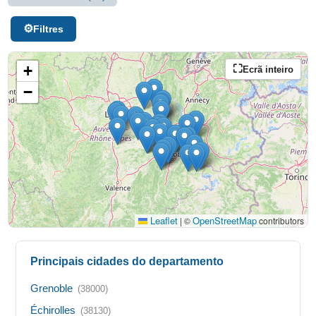
Filtres
+
Ecrã inteiro
−
Leaflet
OpenStreetMap
|
©
contributors
Principais cidades do departamento
Grenoble
(38000)
Échirolles
(38130)