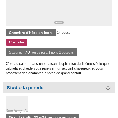
Chambre d'hôte en Isere
14 pess.
Corbelin
70
euros para 1 noite 2 pessoas
à partir de
C'est au calme, dans une maison dauphinoise du 19ème siécle que
gabriela et claude vous réservent un accueil chaleureux et vous
proposent des chambres d'hôtes de grand confort.
Studio la pinède
Sem fotografia
Grand studio 33 m2+terrasse en Isere