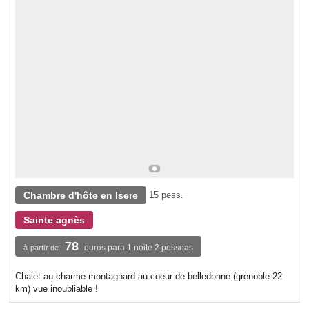
Chambre d'hôte en Isere
15 pess.
Sainte agnès
78
euros para 1 noite 2 pessoas
à partir de
Chalet au charme montagnard au coeur de belledonne (grenoble 22
km) vue inoubliable !