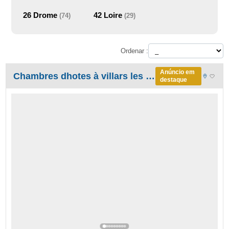
26
Drome
42
Loire
(74)
(29)
Ordenar :
Anúncio em
Chambres dhotes à villars les dombes/étang de Chafaud
destaque