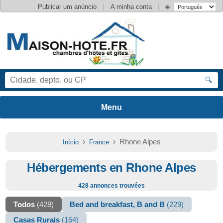
|
|
Publicar um anúncio
A minha conta
🌐
🔍
›
› Rhone Alpes
Início
France
Hébergements en Rhone Alpes
428 annonces trouvées
Todos
(428)
Bed and breakfast, B and B
(229)
Casas Rurais
(164)