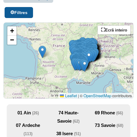
Filtres
+
Ecrã inteiro
−
Leaflet
OpenStreetMap
|
©
contributors
01
Ain
74
Haute-
69
Rhone
(26)
(66)
Savoie
(62)
07
Ardeche
73
Savoie
(68)
38
Isere
(113)
(51)