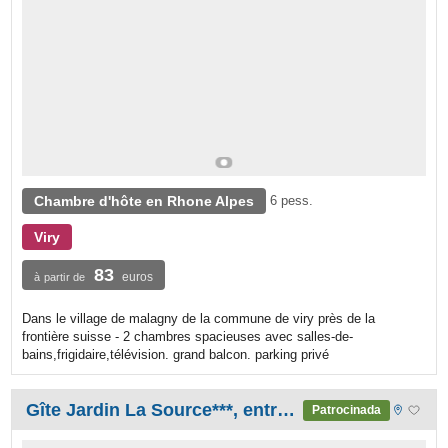
Chambre d'hôte en Rhone Alpes
6 pess.
Viry
83
euros
à partir de
Dans le village de malagny de la commune de viry près de la
frontière suisse - 2 chambres spacieuses avec salles-de-
bains,frigidaire,télévision. grand balcon. parking privé
Gîte Jardin La Source***, entre Chartreuse et Vercors.
Patrocinada