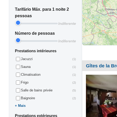
Tarifário Máx. para 1 noite 2
pessoas
Indiferente
Número de pessoas
Indiferente
Prestations intérieures
Jacuzzi
(1)
Gîtes de la B
Sauna
(1)
Climatisation
(1)
Frigo
(2)
Salle de bains privée
(5)
Baignoire
(2)
Mais
Prestations extérieures