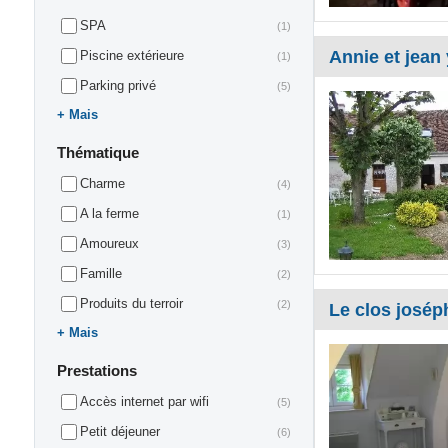
SPA
(1)
Annie et jean
Piscine extérieure
(1)
Parking privé
(5)
Mais
Thématique
Charme
(4)
A la ferme
(1)
Amoureux
(3)
Famille
(2)
Produits du terroir
(2)
Le clos josép
Mais
Prestations
Accès internet par wifi
(5)
Petit déjeuner
(6)