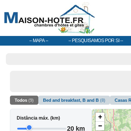
MAPA
PESQUISAMOS POR SI
Todos
(9)
Bed and breakfast, B and B
(8)
Casas 
+
Distância máx. (km)
−
20 km