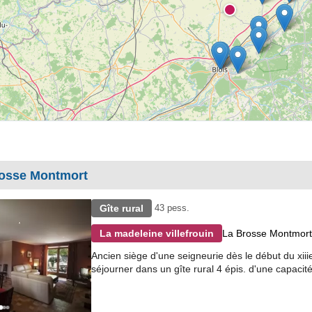
rosse Montmort
Gîte rural
43 pess.
La Brosse Montmort
La madeleine villefrouin
Ancien siège d'une seigneurie dès le début du xiiie
séjourner dans un gîte rural 4 épis. d'une capacit