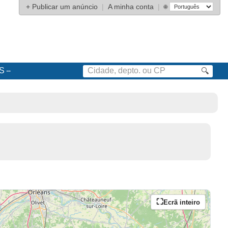
+
Publicar um anúncio
|
A minha conta
|
🌐
S
🔍
Ecrã inteiro