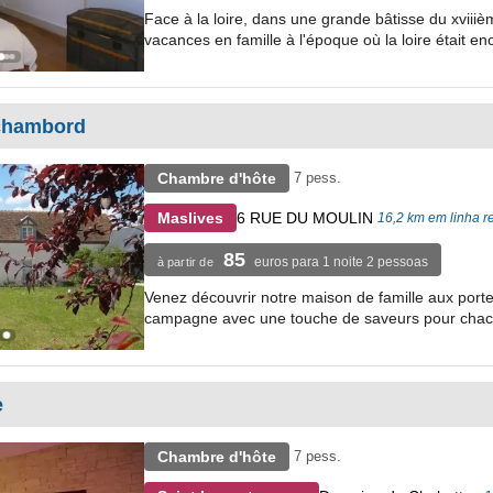
Face à la loire, dans une grande bâtisse du xviii
vacances en famille à l'époque où la loire était enc
 chambord
Chambre d'hôte
7 pess.
6 RUE DU MOULIN
Maslives
16,2 km em linha r
85
euros para 1 noite 2 pessoas
à partir de
Venez découvrir notre maison de famille aux porte
campagne avec une touche de saveurs pour chac
e
Chambre d'hôte
7 pess.