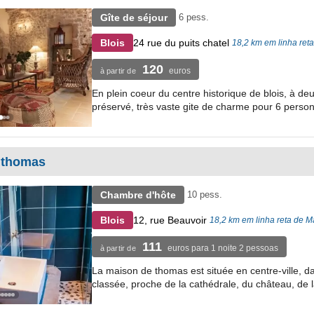
Gîte de séjour
6 pess.
24 rue du puits chatel
Blois
18,2 km em linha ret
120
euros
à partir de
En plein coeur du centre historique de blois, à 
préservé, très vaste gite de charme pour 6 perso
 thomas
Chambre d'hôte
10 pess.
12, rue Beauvoir
Blois
18,2 km em linha reta de 
111
euros para 1 noite 2 pessoas
à partir de
La maison de thomas est située en centre-ville, d
classée, proche de la cathédrale, du château, de l