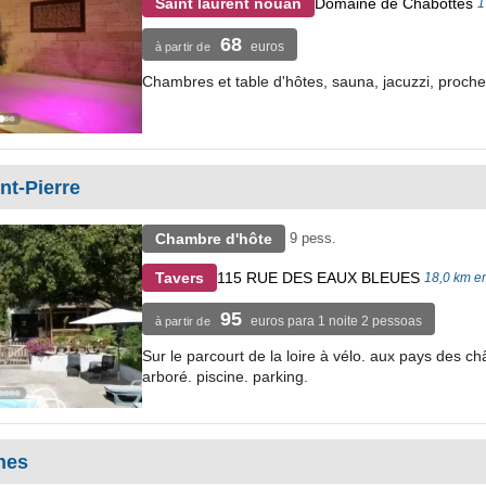
Domaine de Chabottes
Saint laurent nouan
1
68
euros
à partir de
Chambres et table d'hôtes, sauna, jacuzzi, proc
nt-Pierre
Chambre d'hôte
9 pess.
115 RUE DES EAUX BLEUES
Tavers
18,0 km e
95
euros para 1 noite 2 pessoas
à partir de
Sur le parcourt de la loire à vélo. aux pays des
arboré. piscine. parking.
nes