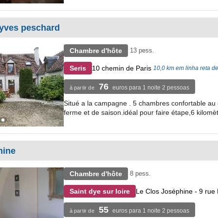
 yves peschard
Chambre d'hôte
13 pess.
10 chemin de Paris
Seris
10,0 km em linha reta d
76
euros para 1 noite 2 pessoas
à partir de
Situé a la campagne . 5 chambres confortable au c
ferme et de saison.idéal pour faire étape,6 kilomètr
hine
Chambre d'hôte
8 pess.
Le Clos Joséphine - 9 ru
Saint dye sur loire
55
euros para 1 noite 2 pessoas
à partir de