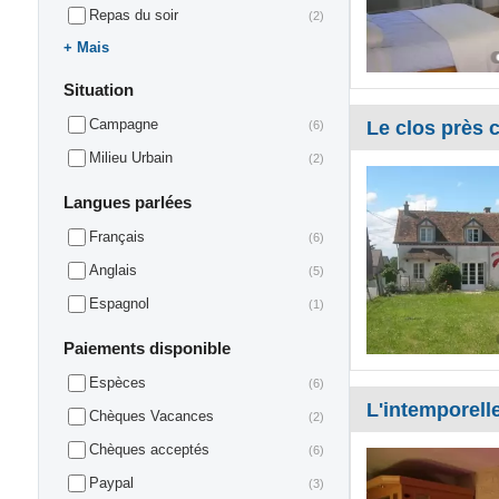
Repas du soir
(2)
Mais
Situation
Campagne
Le clos près
(6)
Milieu Urbain
(2)
Langues parlées
Français
(6)
Anglais
(5)
Espagnol
(1)
Paiements disponible
Espèces
(6)
L'intemporell
Chèques Vacances
(2)
Chèques acceptés
(6)
Paypal
(3)