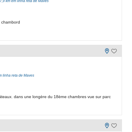
7,9 km em linha reta de Maves
he chambord
m linha reta de Maves
 châteaux. dans une longère du 18ème chambres vue sur parc