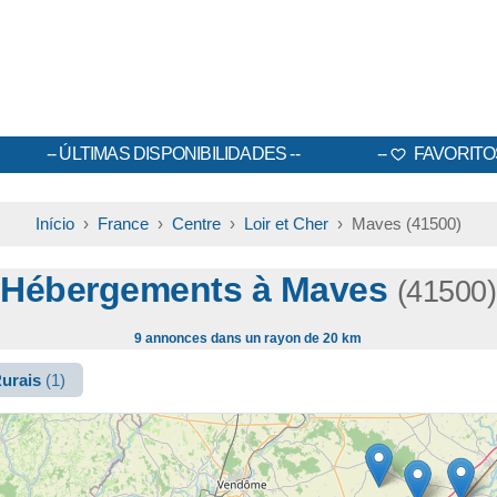
ÚLTIMAS DISPONIBILIDADES
FAVORITO
Início
›
France
›
Centre
›
Loir et Cher
› Maves (41500)
Hébergements à Maves
(41500)
9 annonces dans un rayon de 20 km
Rurais
(1)