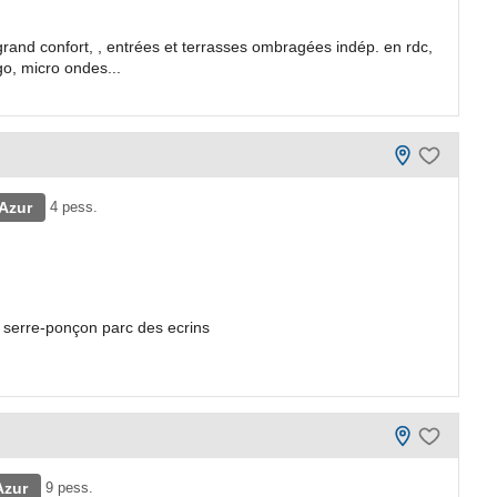
rand confort, , entrées et terrasses ombragées indép. en rdc,
go, micro ondes...
Azur
4 pess.
 serre-ponçon parc des ecrins
Azur
9 pess.