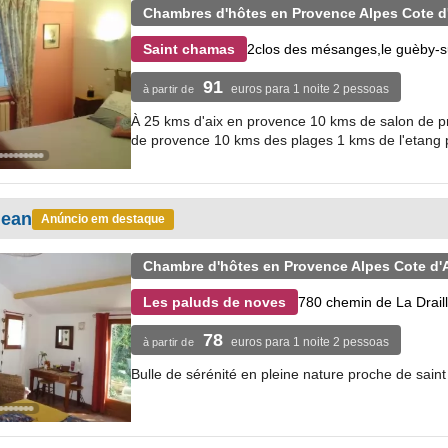
Chambres d'hôtes en Provence Alpes Cote d
2clos des mésanges,le guèby-
Saint chamas
91
euros para 1 noite 2 pessoas
à partir de
À 25 kms d'aix en provence 10 kms de salon de pr
de provence 10 kms des plages 1 kms de l'etang
jean
Anúncio em destaque
Chambre d'hôtes en Provence Alpes Cote d'
780 chemin de La Draill
Les paluds de noves
78
euros para 1 noite 2 pessoas
à partir de
Bulle de sérénité en pleine nature proche de sain