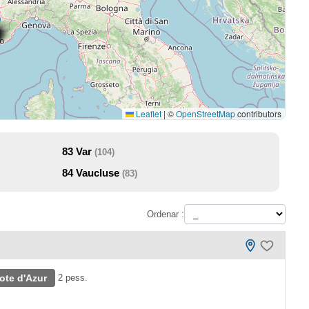
Leaflet
|
©
OpenStreetMap
contributors
83
Var
(104)
84
Vaucluse
(83)
Ordenar :
ote d'Azur
2 pess.