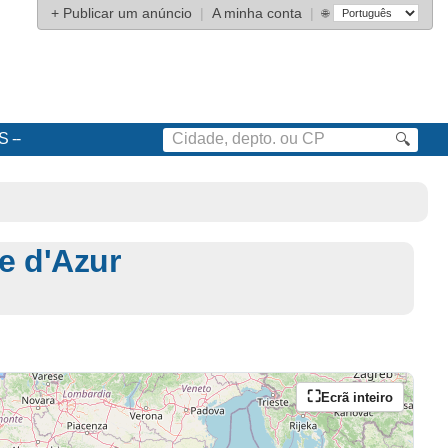
+
Publicar um anúncio
|
A minha conta
|
🌐
S
🔍
e d'Azur
Ecrã inteiro