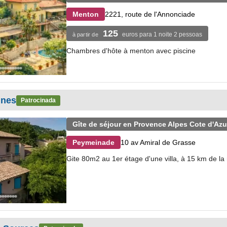
2221, route de l'Annonciade
Menton
125
euros para 1 noite 2 pessoas
à partir de
Chambres d'hôte à menton avec piscine
ines
Patrocinada
Gîte de séjour en Provence Alpes Cote d'Azu
10 av Amiral de Grasse
Peymeinade
Gite 80m2 au 1er étage d'une villa, à 15 km de la