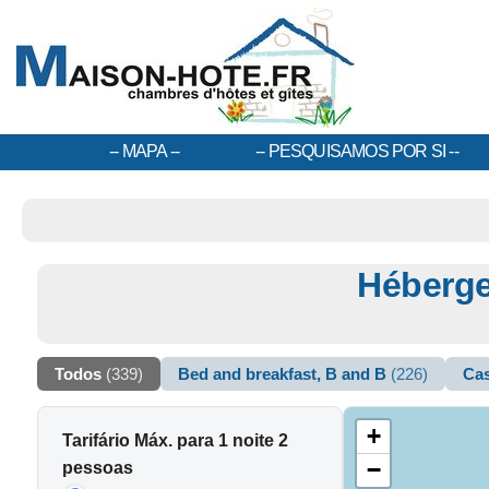
MAPA
PESQUISAMOS POR SI
Héberge
Todos
(339)
Bed and breakfast, B and B
(226)
Cas
+
Tarifário Máx. para 1 noite 2
−
pessoas