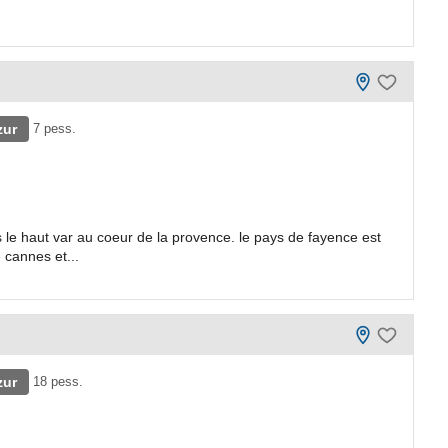
zur
7 pess.
le haut var au coeur de la provence. le pays de fayence est
 cannes et...
zur
18 pess.