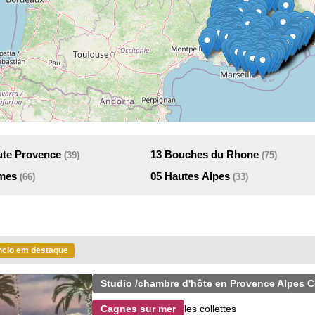
ute Provence
13
Bouches du Rhone
(39)
(75)
imes
05
Hautes Alpes
(66)
(33)
cio em destaque
Studio /chambre d'hôte en Provence Alpes C
les collettes
Cagnes sur mer