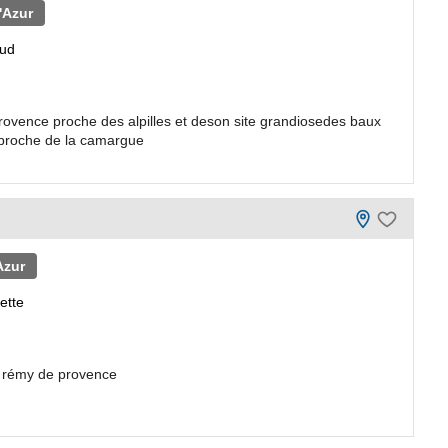
'Azur
sud
ovence proche des alpilles et deson site grandiosedes baux
 proche de la camargue
Azur
ette
t rémy de provence