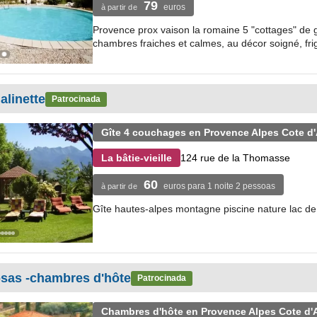
79
euros
à partir de
Provence prox vaison la romaine 5 "cottages" de g
chambres fraiches et calmes, au décor soigné, fri
alinette
Patrocinada
Gîte 4 couchages en Provence Alpes Cote d'
124 rue de la Thomasse
La bâtie-vieille
60
euros para 1 noite 2 pessoas
à partir de
Gîte hautes-alpes montagne piscine nature lac de
osas -chambres d'hôte
Patrocinada
Chambres d'hôte en Provence Alpes Cote d'