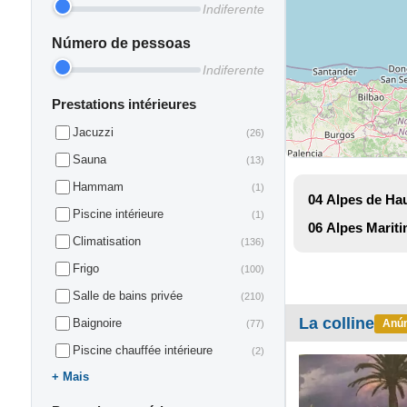
Indiferente
Número de pessoas
Indiferente
Prestations intérieures
Jacuzzi
(26)
Sauna
(13)
Hammam
(1)
04
Alpes de Ha
Piscine intérieure
(1)
06
Alpes Marit
Climatisation
(136)
Frigo
(100)
Salle de bains privée
(210)
La colline
Baignoire
Anún
(77)
Piscine chauffée intérieure
(2)
Mais