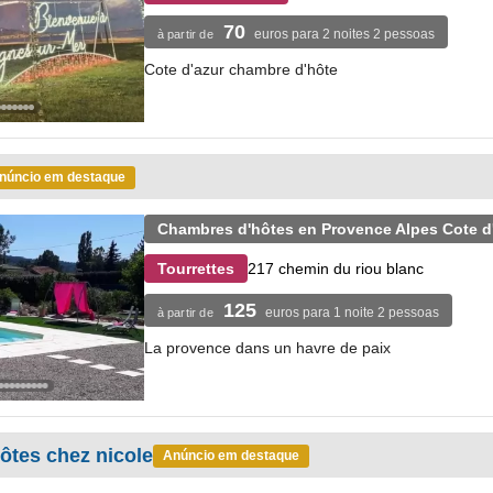
70
euros para 2 noites 2 pessoas
à partir de
Cote d'azur chambre d'hôte
núncio em destaque
Chambres d'hôtes en Provence Alpes Cote d
217 chemin du riou blanc
Tourrettes
125
euros para 1 noite 2 pessoas
à partir de
La provence dans un havre de paix
ôtes chez nicole
Anúncio em destaque