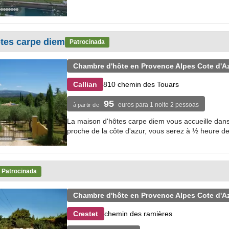
tes carpe diem
Patrocinada
Chambre d'hôte en Provence Alpes Cote d'A
810 chemin des Touars
Callian
95
euros para 1 noite 2 pessoas
à partir de
La maison d'hôtes carpe diem vous accueille dans 
proche de la côte d'azur, vous serez à ½ heure de
Patrocinada
Chambre d'hôte en Provence Alpes Cote d'A
chemin des ramières
Crestet