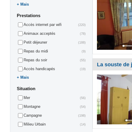
Mais
Prestations
Accès internet par wifi
(220)
Animaux acceptés
(78)
Petit déjeuner
(188)
Repas du midi
(9)
Repas du soir
(55)
La souste de 
Accès handicapés
(19)
Mais
Situation
Mer
(56)
Montagne
(54)
Campagne
(198)
Milieu Urbain
(14)