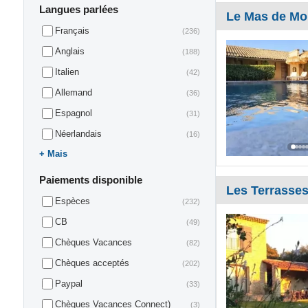
Langues parlées
Le Mas de Mo
Français
(236)
Anglais
(188)
Italien
(42)
Allemand
(36)
Espagnol
(31)
Néerlandais
(16)
Mais
Paiements disponible
Les Terrasses
Espèces
(232)
CB
(49)
Chèques Vacances
(82)
Chèques acceptés
(202)
Paypal
(33)
Chèques Vacances Connect)
(3)