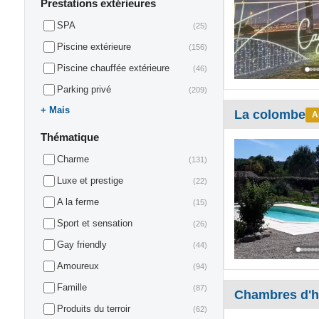
Prestations extérieures
SPA
(25)
Piscine extérieure
(156)
Piscine chauffée extérieure
(46)
Parking privé
(209)
Mais
La colombe
A
Thématique
Charme
(131)
Luxe et prestige
(22)
A la ferme
(15)
Sport et sensation
(26)
Gay friendly
(44)
Amoureux
(94)
Famille
(87)
Chambres d'h
Produits du terroir
(62)