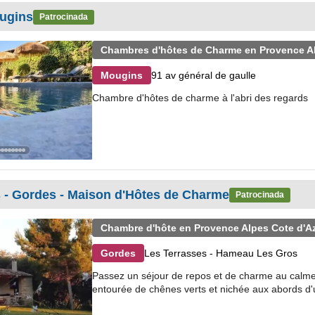
ugins
Patrocinada
Chambres d'hôtes de Charme en Provence Al
91 av général de gaulle
Mougins
Chambre d'hôtes de charme à l'abri des regards
 - Gordes - Maison d'Hôtes de Charme
Patrocinada
Chambre d'hôte en Provence Alpes Cote d'A
Les Terrasses - Hameau Les Gros
Gordes
Passez un séjour de repos et de charme au calme 
entourée de chênes verts et nichée aux abords d'