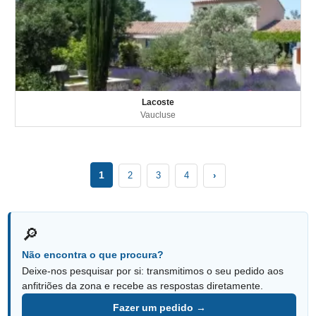
Lacoste
Vaucluse
1
2
3
4
›
🔎
Não encontra o que procura?
Deixe-nos pesquisar por si: transmitimos o seu pedido aos
anfitriões da zona e recebe as respostas diretamente.
Fazer um pedido →