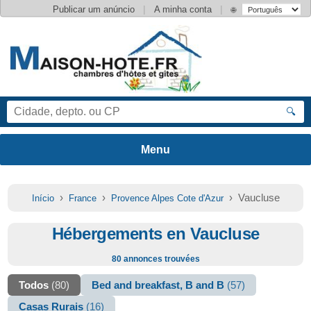
|
|
Publicar um anúncio
A minha conta
🌐
🔍
›
›
› Vaucluse
Início
France
Provence Alpes Cote d'Azur
Hébergements en Vaucluse
80 annonces trouvées
Todos
(80)
Bed and breakfast, B and B
(57)
Casas Rurais
(16)