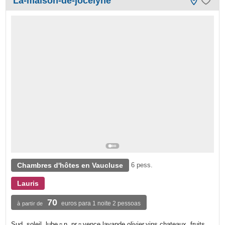
La-maison-de-jocelyne
Chambres d'hôtes en Vaucluse
6 pess.
Lauris
70
euros para 1 noite 2 pessoas
à partir de
Sud, soleil, lube☼n, pr☼vence,lavande,olivier,vins,chateaux, fruits,