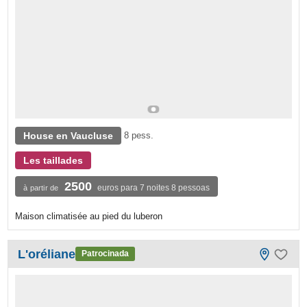
House en Vaucluse
8 pess.
Les taillades
2500
euros para 7 noites 8 pessoas
à partir de
Maison climatisée au pied du luberon
L'oréliane
Patrocinada