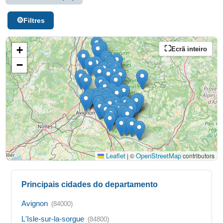
Filtres
+
Ecrã inteiro
−
Leaflet
OpenStreetMap
|
©
contributors
Principais cidades do departamento
Avignon
(84000)
L'Isle-sur-la-sorgue
(84800)