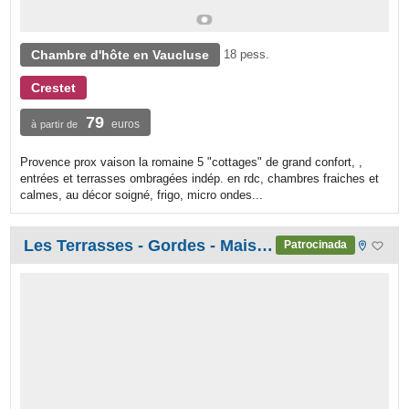
Chambre d'hôte en Vaucluse
18 pess.
Crestet
79
euros
à partir de
Provence prox vaison la romaine 5 "cottages" de grand confort, ,
entrées et terrasses ombragées indép. en rdc, chambres fraiches et
calmes, au décor soigné, frigo, micro ondes...
Les Terrasses - Gordes - Maison d'Hôtes de Charme
Patrocinada