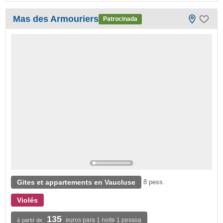
Mas des Armouriers
Patrocinada
Gites et appartements en Vaucluse
8 pess.
Violés
135
euros para 1 noite 1 pessoa
à partir de