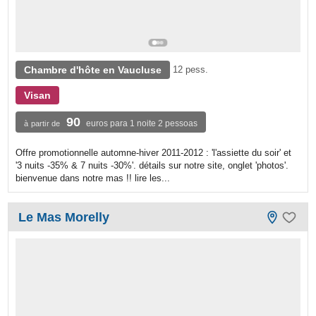
Chambre d'hôte en Vaucluse
12 pess.
Visan
90
euros para 1 noite 2 pessoas
à partir de
Offre promotionnelle automne-hiver 2011-2012 : 'l'assiette du soir' et
'3 nuits -35% & 7 nuits -30%'. détails sur notre site, onglet 'photos'.
bienvenue dans notre mas !! lire les...
Le Mas Morelly