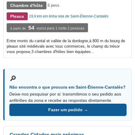
Chambre d'hôte
6 pess.
Pleaux
19,9 km em linha reta de Saint-Étienne-Cantalès
54
euros para 1 noite 2 pessoas
à partir de
Entre monts du cantal et vallée de la dordogne,à 800 m du bourg de
pleaux sité médiévale avec tous commerces, le champ du trésor
vous propose,3 chambres d'hôtes bien équipées...
🔎
Não encontra o que procura em Saint-Étienne-Cantalès?
Deixe-nos pesquisar por si: transmitimos o seu pedido aos
anfitriões da zona e recebe as respostas diretamente.
Fazer um pedido →
Grandes Cidades mais próximas