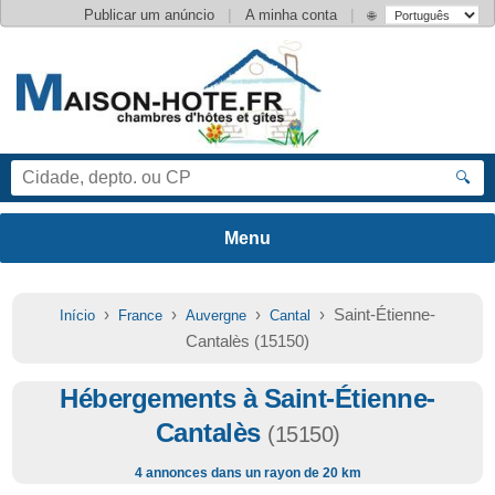
|
|
Publicar um anúncio
A minha conta
🌐
🔍
›
›
›
› Saint-Étienne-
Início
France
Auvergne
Cantal
Cantalès (15150)
Hébergements à Saint-Étienne-
Cantalès
(15150)
4 annonces dans un rayon de 20 km