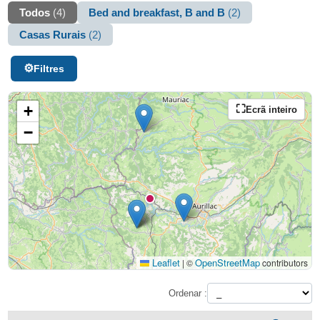
Todos
(4)
Bed and breakfast, B and B
(2)
Casas Rurais
(2)
Filtres
+
Ecrã inteiro
−
Leaflet
OpenStreetMap
|
©
contributors
Ordenar :