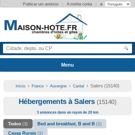
|
|
Publicar um anúncio
A minha conta
🌐
🔍
›
›
›
› Salers (15140)
Início
France
Auvergne
Cantal
Hébergements à Salers
(15140)
3 annonces dans un rayon de 20 km
Todos
(3)
Bed and breakfast, B and B
(1)
Casas Rurais
(1)