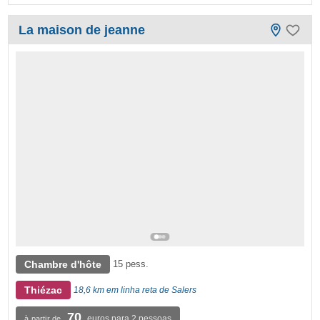
La maison de jeanne
Chambre d'hôte
15 pess.
Thiézac
18,6 km em linha reta de Salers
70
euros para 2 pessoas
à partir de