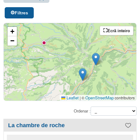
Filtres
+
Ecrã inteiro
−
Leaflet
OpenStreetMap
|
©
contributors
Ordenar :
La chambre de roche