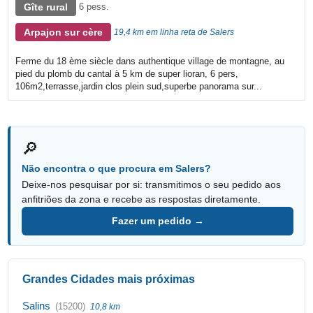
Gîte rural
6 pess.
Arpajon sur cère
19,4 km em linha reta de Salers
Ferme du 18 ème siècle dans authentique village de montagne, au
pied du plomb du cantal à 5 km de super lioran, 6 pers,
106m2,terrasse,jardin clos plein sud,superbe panorama sur...
🔎
Não encontra o que procura em Salers?
Deixe-nos pesquisar por si: transmitimos o seu pedido aos
anfitriões da zona e recebe as respostas diretamente.
Fazer um pedido →
Grandes Cidades mais próximas
Salins
(15200)
10,8 km