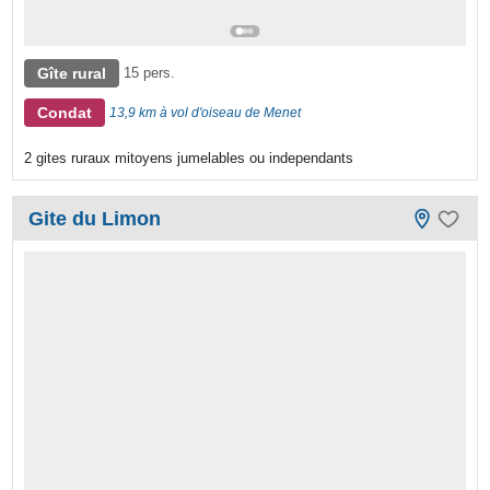
Gîte rural
15 pers.
Condat
13,9 km à vol d'oiseau de Menet
2 gites ruraux mitoyens jumelables ou independants
Gite du Limon