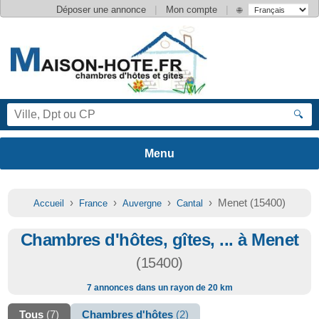
|
|
Déposer une annonce
Mon compte
🌐
🔍
›
›
›
› Menet (15400)
Accueil
France
Auvergne
Cantal
Chambres d'hôtes, gîtes, ... à Menet
(15400)
7 annonces dans un rayon de 20 km
Tous
(7)
Chambres d'hôtes
(2)