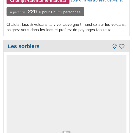
Champs/tarentaine-marchal
10,9 km à vol d'oiseau de Menet
220
€ pour 1 nuit 2 personnes
à partir de
Chalets, lacs & volcans ... vive l'auvergne ! marchez sur les volcans,
baignez vous dans les lacs et profitez de paysages fabuleux...
Les sorbiers