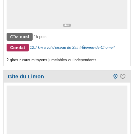
Gîte rural
15 pers.
Condat
12,7 km à vol d'oiseau de Saint-Étienne-de-Chomeil
2 gites ruraux mitoyens jumelables ou independants
Gite du Limon