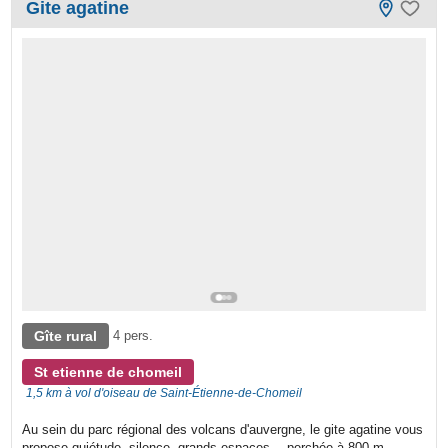
Gite agatine
Gîte rural
4 pers.
St etienne de chomeil
1,5 km à vol d'oiseau de Saint-Étienne-de-Chomeil
Au sein du parc régional des volcans d'auvergne, le gite agatine vous
propose quiétude, silence, grands espaces… perchée à 800 m