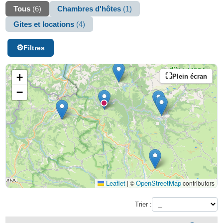
Tous
(6)
Chambres d'hôtes
(1)
Gites et locations
(4)
Filtres
+
Plein écran
−
Leaflet
OpenStreetMap
|
©
contributors
Trier :