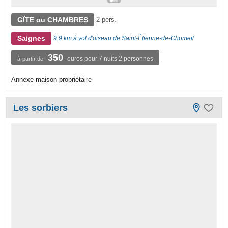
GÏTE ou CHAMBRES
2 pers.
Saignes
9,9 km à vol d'oiseau de Saint-Étienne-de-Chomeil
350
euros pour 7 nuits 2 personnes
à partir de
Annexe maison propriétaire
Les sorbiers