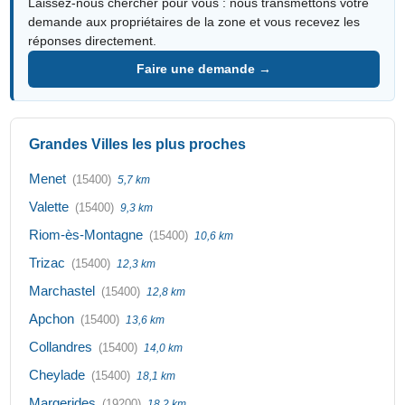
Laissez-nous chercher pour vous : nous transmettons votre
demande aux propriétaires de la zone et vous recevez les
réponses directement.
Faire une demande →
Grandes Villes les plus proches
Menet
(15400)
5,7 km
Valette
(15400)
9,3 km
Riom-ès-Montagne
(15400)
10,6 km
Trizac
(15400)
12,3 km
Marchastel
(15400)
12,8 km
Apchon
(15400)
13,6 km
Collandres
(15400)
14,0 km
Cheylade
(15400)
18,1 km
Margerides
(19200)
18,2 km