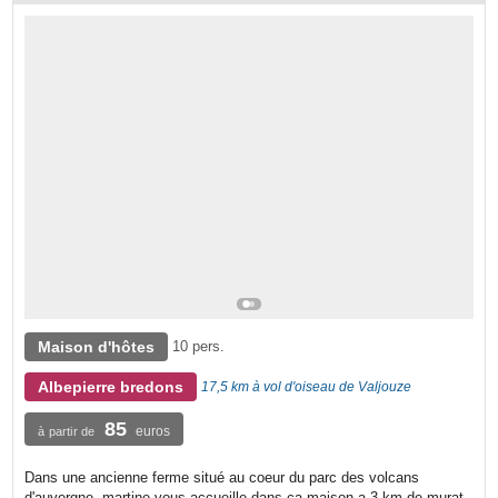
Maison d'hôtes
10 pers.
Albepierre bredons
17,5 km à vol d'oiseau de Valjouze
85
euros
à partir de
Dans une ancienne ferme situé au coeur du parc des volcans
d'auvergne, martine vous accueille dans ça maison a 3 km de murat.