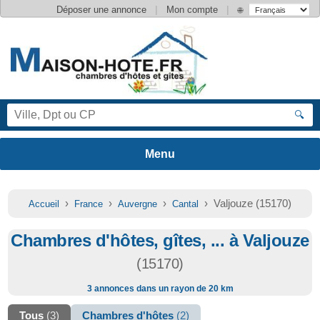
|
|
Déposer une annonce
Mon compte
🌐
🔍
›
›
›
› Valjouze (15170)
Accueil
France
Auvergne
Cantal
Chambres d'hôtes, gîtes, ... à Valjouze
(15170)
3 annonces dans un rayon de 20 km
Tous
(3)
Chambres d'hôtes
(2)