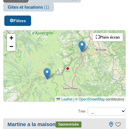
Gites et locations
(1)
Filtres
+
Plein écran
−
Leaflet
OpenStreetMap
|
©
contributors
Trier :
Martine a la maison
Sponsorisée