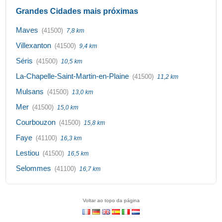
Grandes Cidades mais próximas
Maves
(41500)
7,8 km
Villexanton
(41500)
9,4 km
Séris
(41500)
10,5 km
La-Chapelle-Saint-Martin-en-Plaine
(41500)
11,2 km
Mulsans
(41500)
13,0 km
Mer
(41500)
15,0 km
Courbouzon
(41500)
15,8 km
Faye
(41100)
16,3 km
Lestiou
(41500)
16,5 km
Selommes
(41100)
16,7 km
Voltar ao topo da página