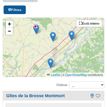
Filtres
+
Ecrã inteiro
−
Leaflet
OpenStreetMap
|
©
contributors
Ordenar :
Gîtes de la Brosse Montmort