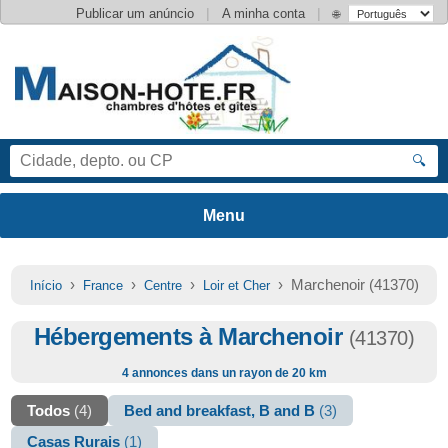
|
|
Publicar um anúncio
A minha conta
🌐
🔍
›
›
›
› Marchenoir (41370)
Início
France
Centre
Loir et Cher
Hébergements à Marchenoir
(41370)
4 annonces dans un rayon de 20 km
Todos
(4)
Bed and breakfast, B and B
(3)
Casas Rurais
(1)