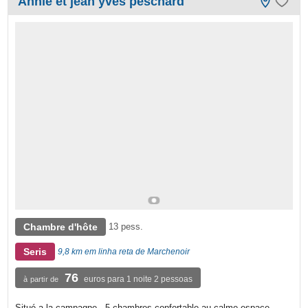
Annie et jean yves peschard
Chambre d'hôte
13 pess.
Seris
9,8 km em linha reta de Marchenoir
76
euros para 1 noite 2 pessoas
à partir de
Situé a la campagne . 5 chambres confortable au calme.espace