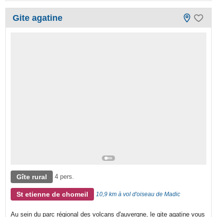
Gite agatine
Gîte rural
4 pers.
St etienne de chomeil
10,9 km à vol d'oiseau de Madic
Au sein du parc régional des volcans d'auvergne, le gite agatine vous