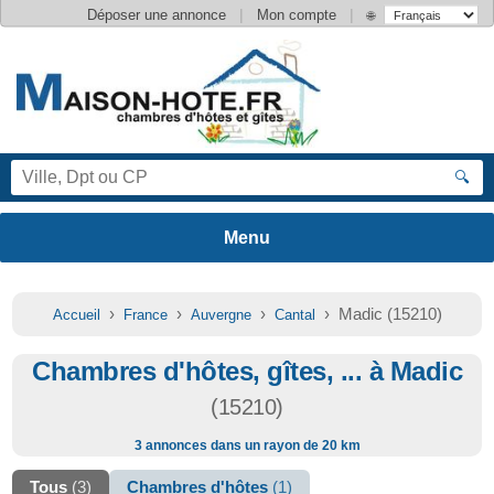
|
|
Déposer une annonce
Mon compte
🌐
🔍
›
›
›
› Madic (15210)
Accueil
France
Auvergne
Cantal
Chambres d'hôtes, gîtes, ... à Madic
(15210)
3 annonces dans un rayon de 20 km
Tous
(3)
Chambres d'hôtes
(1)