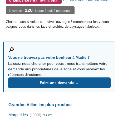
Champs/tarentaine-marchal
13,7 km à vol d'oiseau de Madic
220
€ pour 1 nuit 2 personnes
à partir de
Chalets, lacs & volcans ... vive l'auvergne ! marchez sur les volcans,
baignez vous dans les lacs et profitez de paysages fabuleux...
🔎
Vous ne trouvez pas votre bonheur à Madic ?
Laissez-nous chercher pour vous : nous transmettons votre
demande aux propriétaires de la zone et vous recevez les
réponses directement.
Faire une demande →
Grandes Villes les plus proches
Margerides
(19200)
9,1 km