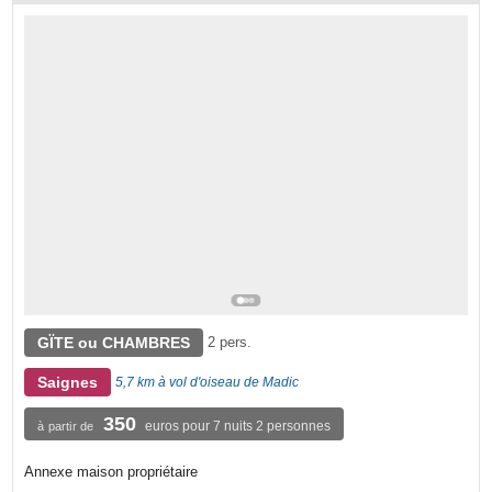
GÏTE ou CHAMBRES
2 pers.
Saignes
5,7 km à vol d'oiseau de Madic
350
euros pour 7 nuits 2 personnes
à partir de
Annexe maison propriétaire