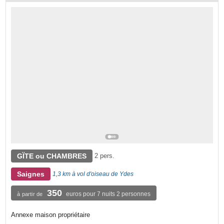
GÏTE ou CHAMBRES
2 pers.
Saignes
1,3 km à vol d'oiseau de Ydes
350
euros pour 7 nuits 2 personnes
à partir de
Annexe maison propriétaire