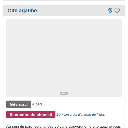
Gite agatine
Gîte rural
4 pers.
St etienne de chomeil
10,7 km à vol d'oiseau de Ydes
Au sein du parc régional des volcans d'auvergne, le gite agatine vous