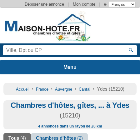
|
|
Déposer une annonce
Mon compte
🌐
🔍
›
›
›
› Ydes (15210)
Accueil
France
Auvergne
Cantal
Chambres d'hôtes, gîtes, ... à Ydes
(15210)
4 annonces dans un rayon de 20 km
Tous
(4)
Chambres d'hôtes
(2)