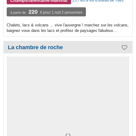
Champs/tarentaine-marchal
15,7 km à vol d'oiseau de Ydes
220
€ pour 1 nuit 2 personnes
à partir de
Chalets, lacs & volcans ... vive l'auvergne ! marchez sur les volcans,
baignez vous dans les lacs et profitez de paysages fabuleux...
La chambre de roche