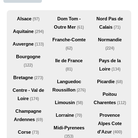
Alsace
Dom Tom -
Nord Pas de
(97)
Outre Mer
Calais
(61)
(71)
Aquitaine
(294)
Franche-Comte
Normandie
Auvergne
(133)
(62)
(224)
Bourgogne
Ile de France
Pays de la
(122)
Loire
(81)
(134)
Bretagne
(273)
Languedoc
Picardie
(68)
Roussillon
Centre - Val de
(276)
Poitou
Loire
(174)
Limousin
Charentes
(58)
(112)
Champagne
Lorraine
Provence
(70)
Ardennes
(69)
Alpes Cote
Midi-Pyrenees
d'Azur
Corse
(400)
(73)
(353)