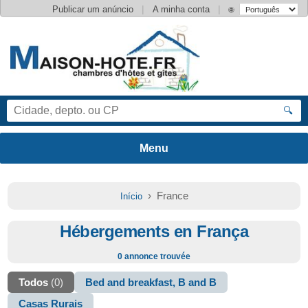
|
|
Publicar um anúncio
A minha conta
🌐
🔍
› France
Início
Hébergements en França
0 annonce trouvée
Todos
(0)
Bed and breakfast, B and B
Casas Rurais